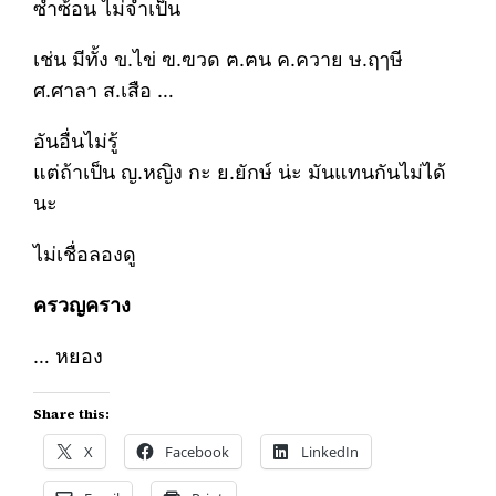
ซ้ำซ้อน ไม่จำเป็น
เช่น มีทั้ง ข.ไข่ ฃ.ฃวด ฅ.ฅน ค.ควาย ษ.ฤๅษี
ศ.ศาลา ส.เสือ …
อันอื่นไม่รู้
แต่ถ้าเป็น ญ.หญิง กะ ย.ยักษ์ น่ะ มันแทนกันไม่ได้
นะ
ไม่เชื่อลองดู
ครวญคราง
… หยอง
Share this:
X
Facebook
LinkedIn