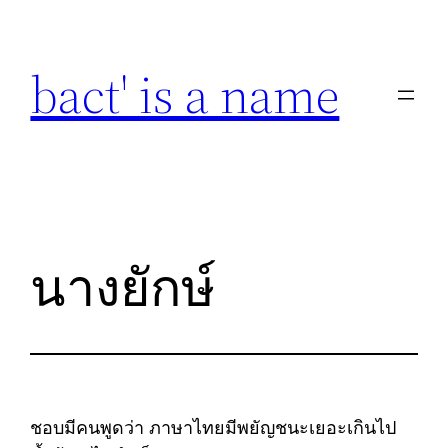
Skip
to
bact' is a name
content
นางยักษ์
ชอบมีคนพูดว่า ภาษาไทยมีพยัญชนะเยอะเกินไป